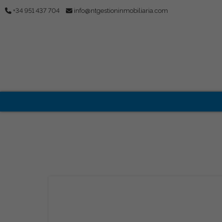
+34 951 437 704
info@ntgestioninmobiliaria.com