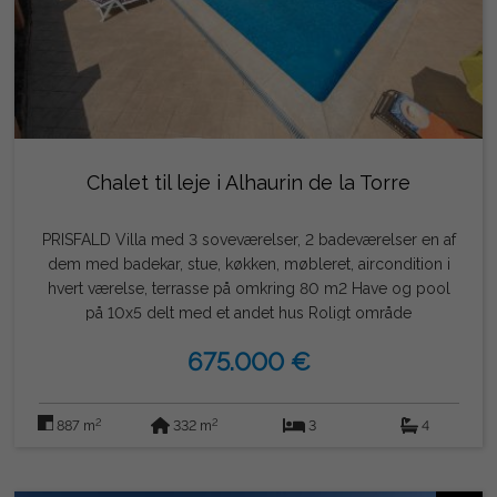
Chalet til leje i Alhaurin de la Torre
PRISFALD Villa med 3 soveværelser, 2 badeværelser en af
dem med badekar, stue, køkken, møbleret, aircondition i
hvert værelse, terrasse på omkring 80 m2 Have og pool
på 10x5 delt med et andet hus Roligt område
675.000 €
2
2
887 m
332 m
3
4