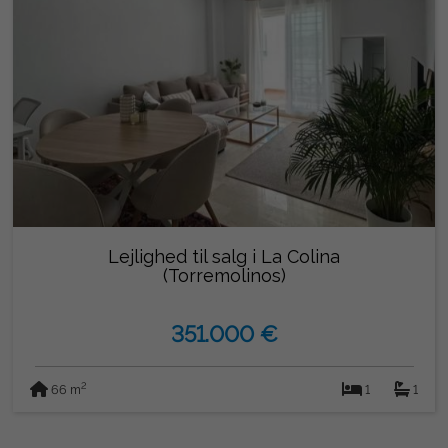
Lejlighed til salg i La Colina
(Torremolinos)
351.000 €
2
66 m
1
1