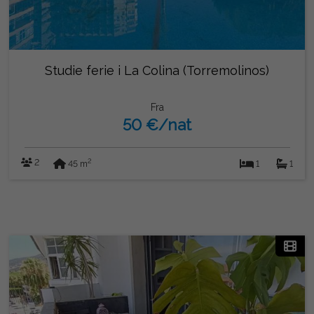
Studie ferie i La Colina (Torremolinos)
Fra
50 €/nat
2
2
45 m
1
1