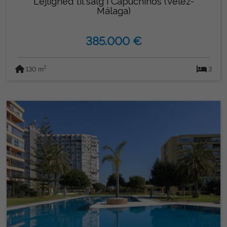
Lejlighed til salg i Capuchinos (Vélez-
Málaga)
385.000 €
2
130 m
3