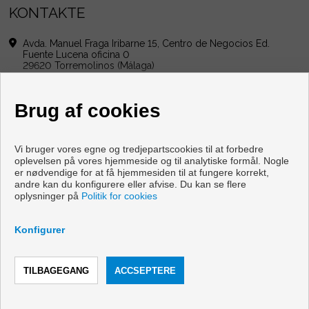
KONTAKTE
Avda. Manuel Fraga Iribarne 15, Centro de Negocios Ed.
Fuente Lucena oficina 0
29620 Torremolinos (Málaga)
+34 951437704
|
+34 685931363
info@ntgestioninmobiliaria.com
Brug af cookies
Af Mandag til Fredag : 10:00 - 14:00
Vi bruger vores egne og tredjepartscookies til at forbedre
oplevelsen på vores hjemmeside og til analytiske formål. Nogle
er nødvendige for at få hjemmesiden til at fungere korrekt,
andre kan du konfigurere eller afvise. Du kan se flere
Flader og huse til salg i Torremolinos
oplysninger på
Politik for cookies
FØLG OS
Konfigurer