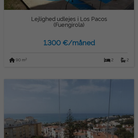
Lejlighed udlejes i Los Pacos
(Fuengirola)
1.300 €/måned
2
90 m
2
2