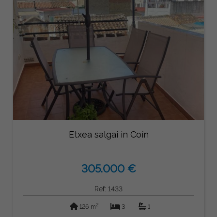
Etxea salgai in Coín
305.000 €
Ref: 1433
2
126 m
3
1