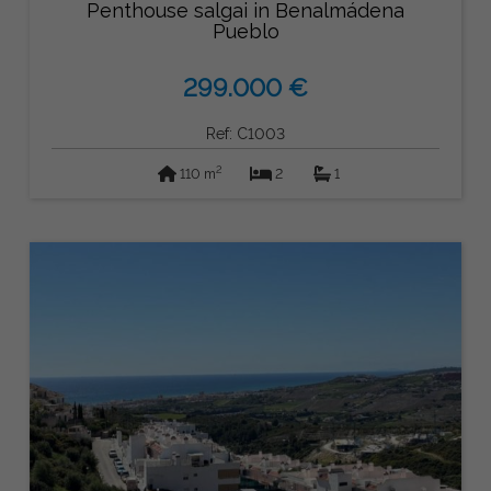
Penthouse salgai in Benalmádena
Pueblo
299.000 €
Ref: C1003
2
110 m
2
1