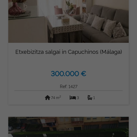
Etxebizitza salgai in Capuchinos (Málaga)
300.000 €
Ref: 1427
2
74 m
3
1