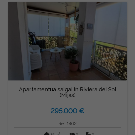
Apartamentua salgai in Riviera del Sol
(Mijas)
295.000 €
Ref: 1402
2
85 m
2
2