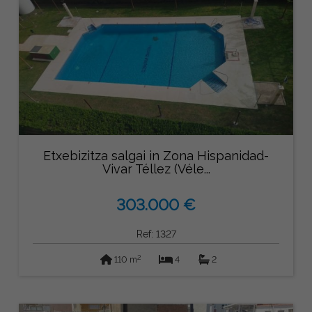
Etxebizitza salgai in Zona Hispanidad-
Vivar Téllez (Véle...
303.000 €
Ref: 1327
2
110 m
4
2