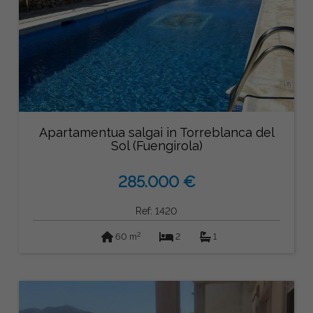
Apartamentua salgai in Torreblanca del
Sol (Fuengirola)
285.000 €
Ref: 1420
2
60 m
2
1