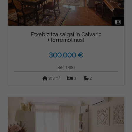
Etxebizitza salgai in Calvario
(Torremolinos)
300.000 €
Ref: 1396
2
103 m
3
2