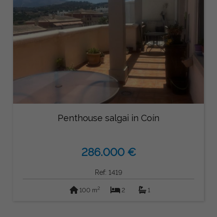
Penthouse salgai in Coín
286.000 €
Ref: 1419
2
100 m
2
1