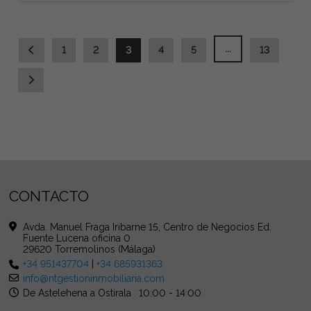
...
1
2
3
4
5
13
CONTACTO
Avda. Manuel Fraga Iribarne 15, Centro de Negocios Ed.
Fuente Lucena oficina 0
29620 Torremolinos (Málaga)
+34 951437704
|
+34 685931363
info@ntgestioninmobiliaria.com
De Astelehena a Ostirala : 10:00 - 14:00