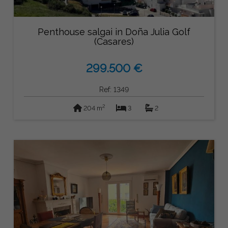
Penthouse salgai in Doña Julia Golf
(Casares)
299.500 €
Ref: 1349
2
204 m
3
2