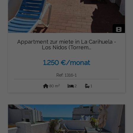
Appartment zur miete in La Carihuela -
Los Nidos (Torrem...
1.250 €/monat
Ref: 1316-1
2
80 m
2
1