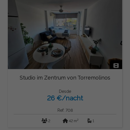
Studio im Zentrum von Torremolinos
Desde
26 €/nacht
Ref: 708
2
2
42 m
1