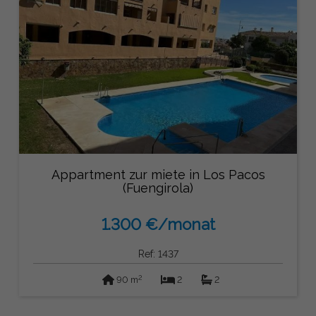
Appartment zur miete in Los Pacos
(Fuengirola)
1.300 €/monat
Ref: 1437
2
90 m
2
2