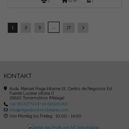
2
42 m
1
...
1
2
3
17
KONTAKT
Avda. Manuel Fraga Iribarne 15, Centro de Negocios Ed.
Fuente Lucena oficina 0
29620 Torremolinos (Málaga)
+34 951437704
|
+34 685931363
info@ntgestioninmobiliaria.com
Von Montag bis Freitag : 10:00 - 14:00