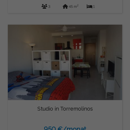
2
3
45 m
1
Studio in Torremolinos
950 €/monat