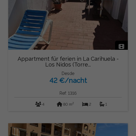
Appartment für ferien in La Carihuela -
Los Nidos (Torre...
Desde
42 €/nacht
Ref: 1316
2
4
80 m
2
1