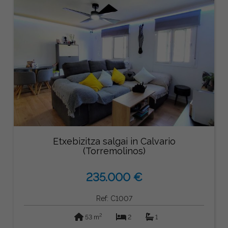
Etxebizitza salgai in Calvario
(Torremolinos)
235.000 €
Ref: C1007
2
53 m
2
1