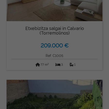
Etxebizitza salgai in Calvario
(Torremolinos)
209.000 €
Ref: C1005
2
77 m
3
1