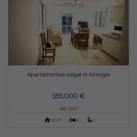
Apartamentua salgai in Almogía
165.000 €
Ref: 1247
2
82 m
2
1