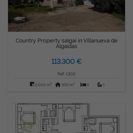
Country Property salgai in Villanueva de
Algaidas
113.300 €
Ref: 1302
2
2
2.000 m
300 m
6
1