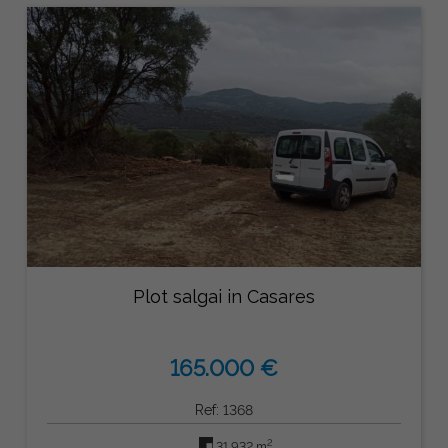
Plot salgai in Casares
165.000 €
Ref: 1368
2
31.932 m