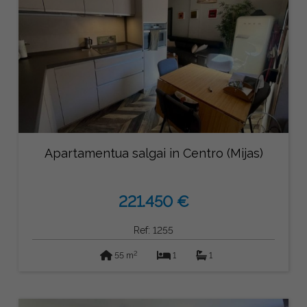
Apartamentua salgai in Centro (Mijas)
221.450 €
Ref: 1255
2
55 m
1
1