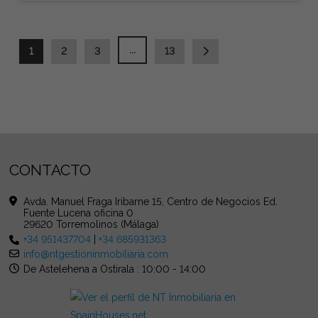
...
1
2
3
13
CONTACTO
Avda. Manuel Fraga Iribarne 15, Centro de Negocios Ed.
Fuente Lucena oficina 0
29620 Torremolinos (Málaga)
+34 951437704
|
+34 685931363
info@ntgestioninmobiliaria.com
De Astelehena a Ostirala : 10:00 - 14:00