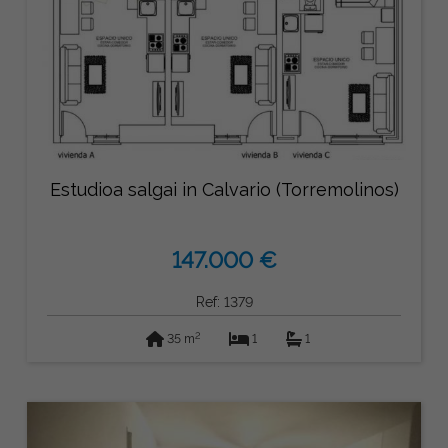
Estudioa salgai in Calvario (Torremolinos)
147.000 €
Ref: 1379
2
35 m
1
1