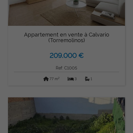
Appartement en vente à Calvario
(Torremolinos)
209.000 €
Ref: C1005
2
77 m
3
1