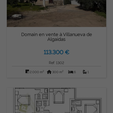
Domain en vente à Villanueva de
Algaidas
113.300 €
Ref: 1302
2
2
2.000 m
300 m
6
1