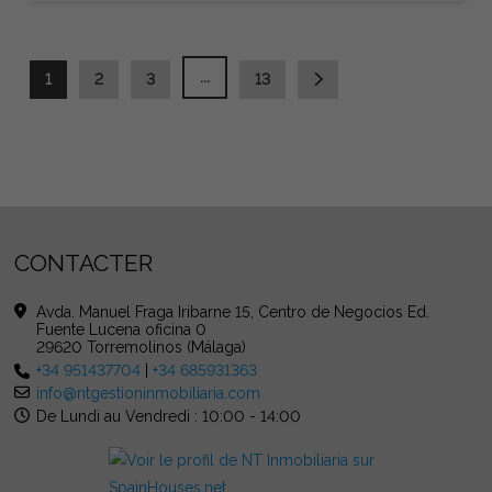
...
1
2
3
13
CONTACTER
Avda. Manuel Fraga Iribarne 15, Centro de Negocios Ed.
Fuente Lucena oficina 0
29620 Torremolinos (Málaga)
+34 951437704
|
+34 685931363
info@ntgestioninmobiliaria.com
De Lundi au Vendredi : 10:00 - 14:00