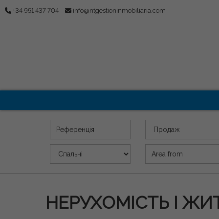
+34 951 437 704
info@ntgestioninmobiliaria.com
Референція
Пропозиція
Спальні
Площа (m2)
НЕРУХОМІСТЬ І Ж