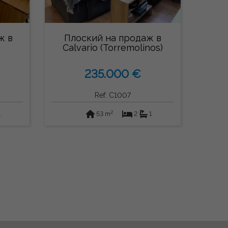
ж в
Плоский на продаж в
Calvario (Torremolinos)
235.000 €
Ref: C1007
2
1
53 m
2
1