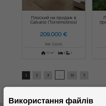
Плоский на продаж в
П
Calvario (Torremolinos)
про
209.000 €
Ref: C1005
2
77 m
3
1
...
1
2
3
13
Використання файлів