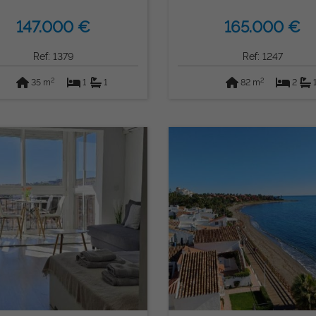
(Torremolinos)
147.000 €
165.000 €
Ref: 1379
Ref: 1247
2
2
35 m
1
1
82 m
2