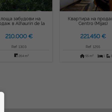
лоща забудови на
Квартира на прода
даж в Alhaurín de la
Centro (Mijas)
Torre
210.000 €
221.450 €
Ref: 1303
Ref: 1255
2
2
264 m
55 m
1