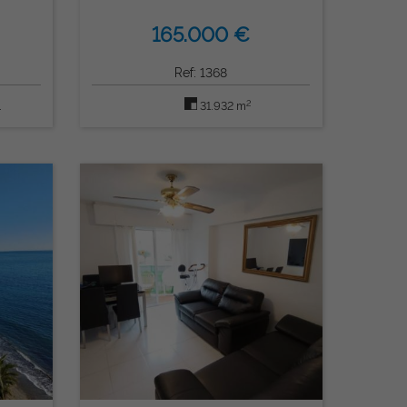
165.000 €
Ref: 1368
2
1
31.932 m