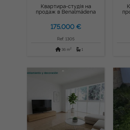
Квартира-студія на
К
продаж в Benalmádena
пр
Costa
175.000 €
Ref: 1305
2
36 m
1