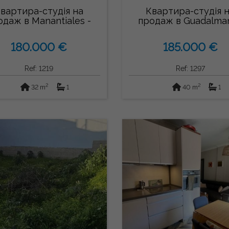
вартира-студія на
Квартира-студія 
одаж в Manantiales -
продаж в Guadalma
Estación de Au...
(Estepona)
180.000 €
185.000 €
Ref: 1219
Ref: 1297
2
2
32 m
1
40 m
1