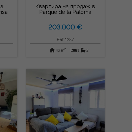
на
Квартира на продаж в
nsa
Parque de la Paloma
(Benalmádena)
203.000 €
Ref: 1287
2
46 m
1
2