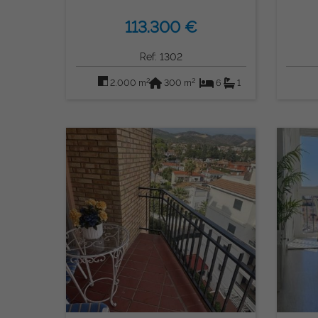
Algaidas
113.300 €
Ref: 1302
2
2
2.000 m
300 m
6
1