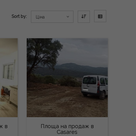
Sort by:
Ціна
ж в
Площа на продаж в
Casares