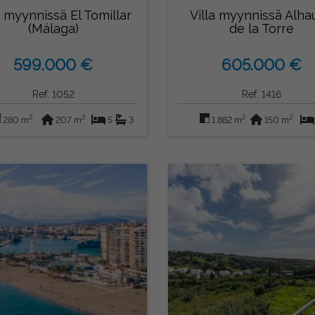
a myynnissä El Tomillar
Villa myynnissä Alha
(Málaga)
de la Torre
599.000 €
605.000 €
Ref: 1052
Ref: 1416
2
2
2
2
280 m
207 m
5
3
1.882 m
150 m