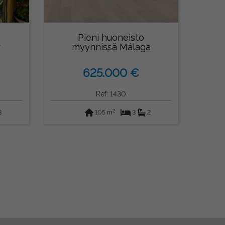
Pieni huoneisto
r
myynnissä Málaga
625.000 €
Ref: 1430
2
3
105 m
3
2