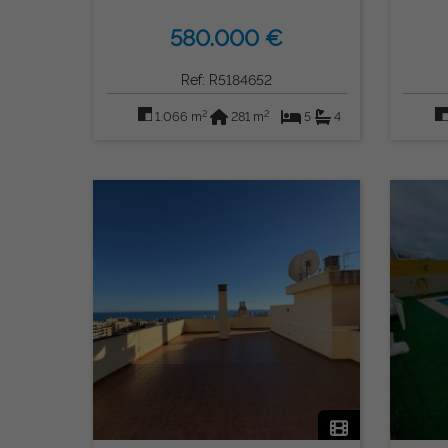
580.000 €
Ref: R5184652
2
2
1.066 m
281 m
5
4