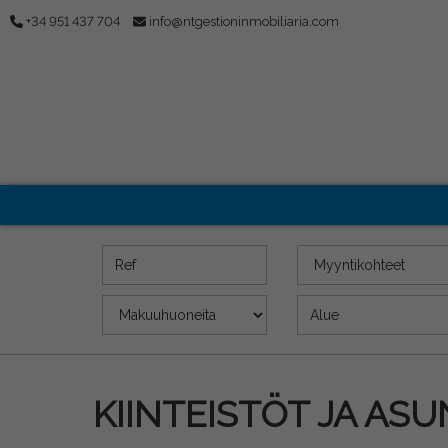
+34 951 437 704
info@ntgestioninmobiliaria.com
Ref
Kohteet
Makuuhuoneita
Pinta-ala (m2)
KIINTEISTÖT JA AS