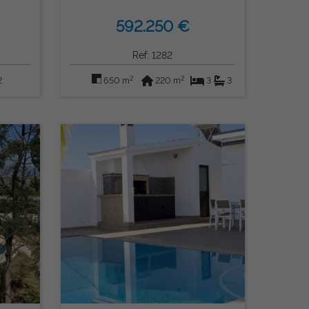
(Fuengirola)
592.250 €
Ref: 1282
2
2
2
650 m
220 m
3
3