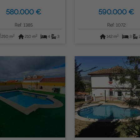
(Málaga)
580.000 €
590.000 €
Ref: 1385
Ref: 1072
2
2
2
250 m
210 m
4
3
142 m
3