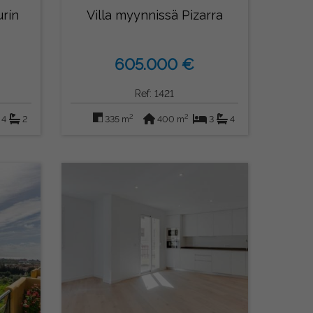
urín
Villa myynnissä Pizarra
605.000 €
Ref: 1421
2
2
4
2
335 m
400 m
3
4