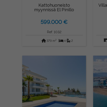
Kattohuoneisto
Vill
myynnissä El Pinillo
(Torremolinos)
599.000 €
Ref: 1032
2
379 m
4
2