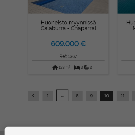
Huoneisto myynnissä
Huo
Calaburra - Chaparral
(Mijas)
609.000 €
Ref: 1367
2
123 m
3
2
...
1
8
9
10
11