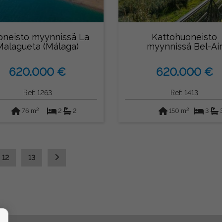
neisto myynnissä La
Kattohuoneisto
Malagueta (Málaga)
myynnissä Bel-Ai
(Estepona)
620.000 €
620.000 €
Ref: 1263
Ref: 1413
2
2
76 m
2
2
150 m
3
12
13