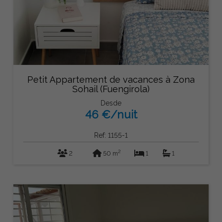
Petit Appartement de vacances à Zona
Sohail (Fuengirola)
Desde
46 €/nuit
Ref: 1155-1
2
2
50 m
1
1