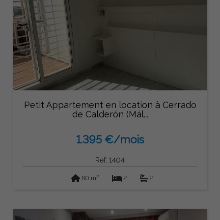
Petit Appartement en location à Cerrado
de Calderón (Mál...
1.395 €/mois
Ref: 1404
2
80 m
2
2