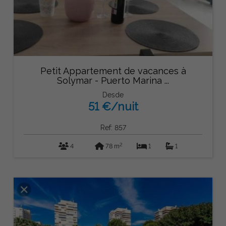
Petit Appartement de vacances à
Solymar - Puerto Marina ...
Desde
51 €/nuit
Ref: 857
2
4
78 m
1
1