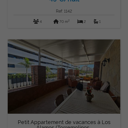
Ref: 1142
2
4
70 m
2
1
Petit Appartement de vacances à Los
Álamos (Torremolinos...