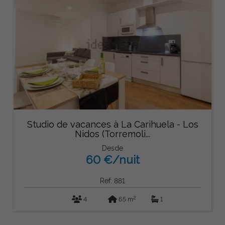
Studio de vacances à La Carihuela - Los
Nidos (Torremoli...
Desde
60 €/nuit
Ref: 881
2
4
65 m
1