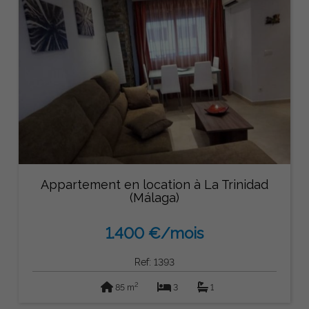
Appartement en location à La Trinidad
(Málaga)
1.400 €/mois
Ref: 1393
2
85 m
3
1