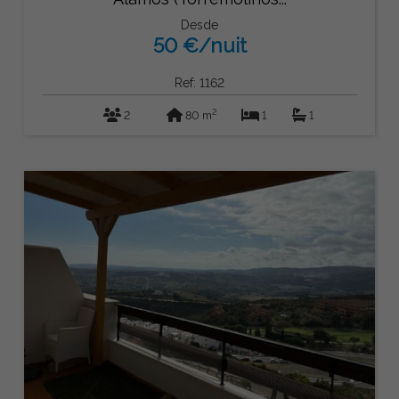
Desde
50 €/nuit
Ref: 1162
2
2
80 m
1
1