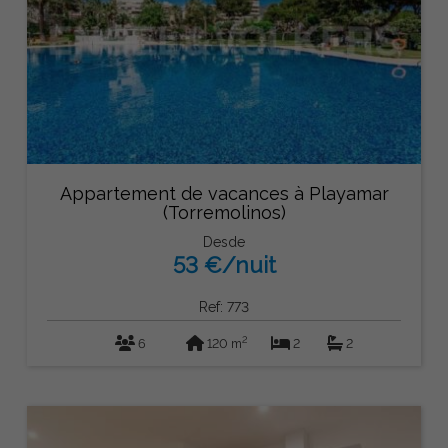
Appartement de vacances à Playamar
(Torremolinos)
Desde
53 €/nuit
Ref: 773
2
6
120 m
2
2