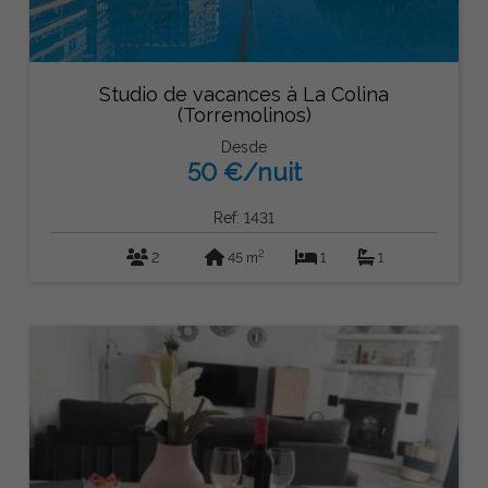
Studio de vacances à La Colina
(Torremolinos)
Desde
50 €/nuit
Ref: 1431
2
2
45 m
1
1