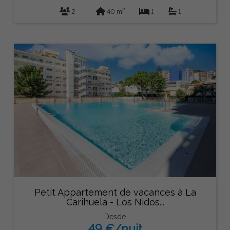
2
2
40 m
1
1
Petit Appartement de vacances à La
Carihuela - Los Nidos...
Desde
49 €/nuit