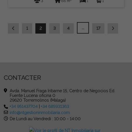
3
66 m
1
1
...
1
2
3
4
17
CONTACTER
Avda. Manuel Fraga Iribarne 15, Centro de Negocios Ed.
Fuente Lucena oficina 0
29620 Torremolinos (Málaga)
+34 951437704
|
+34 685931363
info@ntgestioninmobiliaria.com
De Lundi au Vendredi : 10:00 - 14:00